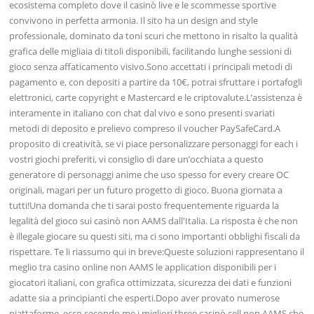
ecosistema completo dove il casinò live e le scommesse sportive
convivono in perfetta armonia. Il sito ha un design and style
professionale, dominato da toni scuri che mettono in risalto la qualità
grafica delle migliaia di titoli disponibili, facilitando lunghe sessioni di
gioco senza affaticamento visivo.Sono accettati i principali metodi di
pagamento e, con depositi a partire da 10€, potrai sfruttare i portafogli
elettronici, carte copyright e Mastercard e le criptovalute.L’assistenza è
interamente in italiano con chat dal vivo e sono presenti svariati
metodi di deposito e prelievo compreso il voucher PaySafeCard.A
proposito di creatività, se vi piace personalizzare personaggi for each i
vostri giochi preferiti, vi consiglio di dare un’occhiata a questo
generatore di personaggi anime che uso spesso for every creare OC
originali, magari per un futuro progetto di gioco. Buona giornata a
tutti!Una domanda che ti sarai posto frequentemente riguarda la
legalità del gioco sui casinò non AAMS dall'Italia. La risposta è che non
è illegale giocare su questi siti, ma ci sono importanti obblighi fiscali da
rispettare. Te li riassumo qui in breve:Queste soluzioni rappresentano il
meglio tra casino online non AAMS le application disponibili per i
giocatori italiani, con grafica ottimizzata, sicurezza dei dati e funzioni
adatte sia a principianti che esperti.Dopo aver provato numerose
piattaforme, ecco secondo me i migliori three casinò cell non AAMS che