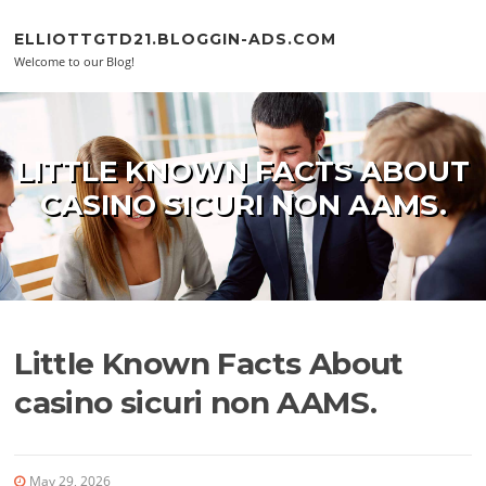
Skip to content
ELLIOTTGTD21.BLOGGIN-ADS.COM
Welcome to our Blog!
LITTLE KNOWN FACTS ABOUT
CASINO SICURI NON AAMS.
Little Known Facts About
casino sicuri non AAMS.
May 29, 2026